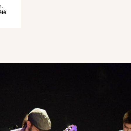
n,
été