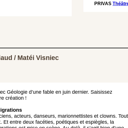
PRIVAS
Théâtr
iaud / Matéi Visniec
vec Géologie d’une fable en juin dernier. Saisissez
re création !
igrations
iciens, acteurs, danseurs, marionnettistes et clowns. Tou
 Et entre deux facéties, poétiques et espiègles, la
ations est mise en scène. Au-delà, il s’agit bien d’une