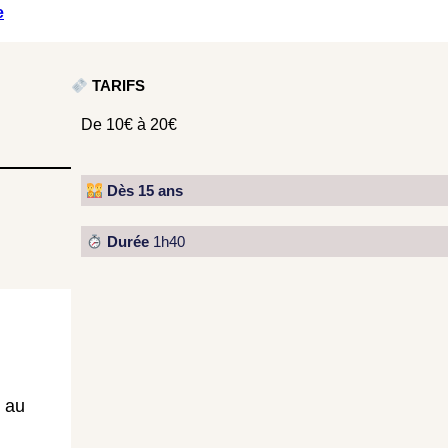
e
TARIFS
De 10€ à 20€
Dès 15 ans
Durée
1h40
t au