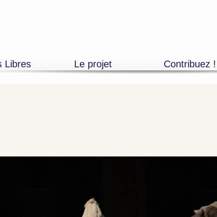
s Libres
Le projet
Contribuez !
Découvrir
Adhésions
L’équipe
Mécénat entrepr
Devenir bénévole
Mécénat particuli
Les partenaires
Artistes, propos