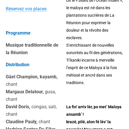
Dit le « blues de l’Océan Indien »,
le maloya est né dans les
Réservez vos places
plantations sucrières de La
Réunion pour exprimer la
douleur et la révolte des
Programme
esclaves.
Musique traditionnelle de
S’enrichissant de nouvelles
la Réunion
sonorités au fil des générations,
Ti’kaniki incarne à merveille
Distribution
l’esprit de ce Maloya à la fois
métissé et ancré dans ses
Gäel Champion, kayamb,
traditions.
chant
Margaux Delatour,
gusa,
chant
David Doris,
congas, sati,
La fin’ arriv lèr, po met’ Maloya
chant
ansamb’ !
Claudine Pauly,
chant
krazé, pilé, alon fé lèv’ la