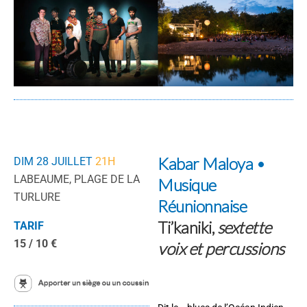
Kabar Maloya •
DIM 28 JUILLET
21H
LABEAUME, PLAGE DE LA
Musique
TURLURE
Réunionnaise
Ti’kaniki,
sextette
TARIF
15 / 10 €
voix et percussions