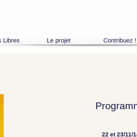
s Libres
Le projet
Contribuez !
Découvrir
Adhésions
L’équipe
Mécénat entrepr
Devenir bénévole
Mécénat particuli
Les partenaires
Artistes, propos
Program
_22 et 23/11/