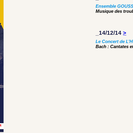
Ensemble GOUS
Musique des trou
_14/12/14
>
Le Concert de L’H
Bach : Cantates e