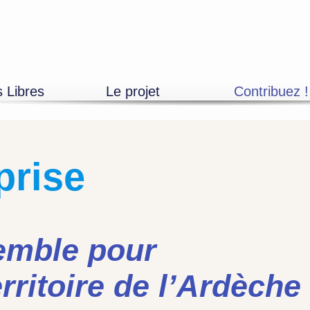
s Libres
Le projet
Contribuez !
Découvrir
Adhésions
L’équipe
Mécénat entrepr
Devenir bénévole
Mécénat particuli
Les partenaires
Artistes, propos
prise
emble pour
erritoire de l’Ardèche