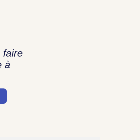
 faire
e à