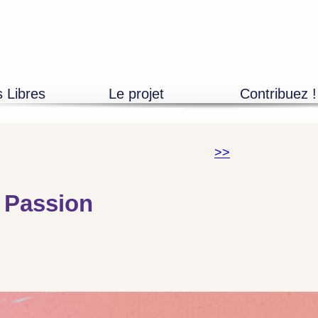
s Libres
Le projet
Contribuez !
Découvrir
Adhésions
L’équipe
Mécénat entrepr
Devenir bénévole
Mécénat particuli
>>
Les partenaires
Artistes, propos
s Passion