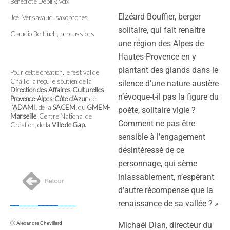
Bénédicte Debilly, voix
Elzéard Bouffier, berger
Joël Versavaud, saxophones
solitaire, qui fait renaitre
Claudio Bettinelli, percussions
une région des Alpes de
Hautes-Provence en y
plantant des glands dans le
Pour cette création, le festival de
Chaillol a reçu le soutien de la
silence d’une nature austère
Direction des Affaires Culturelles
n’évoque-t-il pas la figure du
Provence-Alpes-Côte d’Azur
de
l’
ADAMI,
de la
SACEM,
du
GMEM-
poète, solitaire vigie ?
Marseille
, Centre National de
Comment ne pas être
Création, de la
Ville de Gap.
sensible à l’engagement
désintéressé de ce
personnage, qui sème
inlassablement, n’espérant
d’autre récompense que la
renaissance de sa vallée ? »
Ⓒ Alexandre Chevillard
Michaël Dian, directeur du