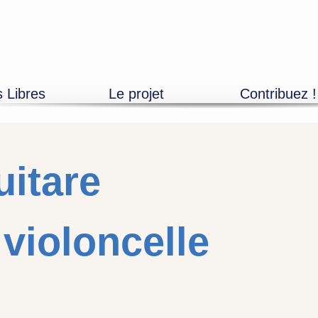
s Libres
Le projet
Contribuez !
Découvrir
Adhésions
L’équipe
Mécénat entrepr
Devenir bénévole
Mécénat particuli
Les partenaires
Artistes, propos
uitare
violoncelle