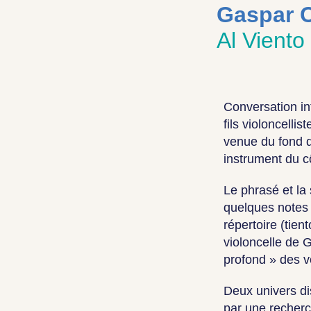
Gaspar 
Al Viento
Conversation int
fils violoncelli
venue du fond d
instrument du 
Le phrasé et la
quelques notes 
répertoire (tie
violoncelle de 
profond » des v
Deux univers di
par une recher