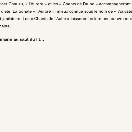
livier Chauzu, « l’Aurore » et les « Chants de l’aube » accompagneront 
n d’été. La Sonate « l’Aurore », mieux connue sous le nom de « Waldstei
 jubilatoire. Les « Chants de l’Aube » laisseront éclore une oeuvre mus
nante.
umann au saut du lit…