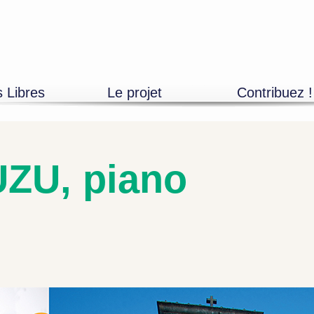
s Libres
Le projet
Contribuez !
Découvrir
Adhésions
L’équipe
Mécénat entrepr
Devenir bénévole
Mécénat particuli
Les partenaires
Artistes, propos
ZU, piano