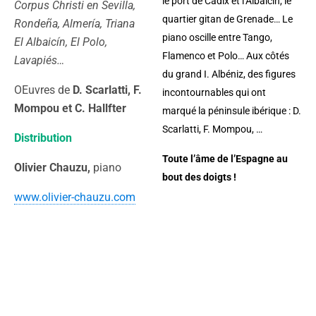
le port de Cadix et l’Albaicín, le
Corpus Christi en Sevilla,
quartier gitan de Grenade… Le
Rondeña, Almería, Triana
piano oscille entre Tango,
El Albaicín, El Polo,
Flamenco et Polo… Aux côtés
Lavapiés…
du grand I. Albéniz, des figures
OEuvres de
D. Scarlatti, F.
incontournables qui ont
Mompou et C. Hallfter
marqué la péninsule ibérique : D.
Scarlatti, F. Mompou, …
Distribution
Toute l’âme de l’Espagne au
Olivier Chauzu,
piano
bout des doigts !
www.olivier-chauzu.com