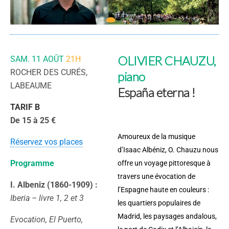
OLIVIER CHAUZU,
SAM. 11 AOÛT
21H
ROCHER DES CURÉS,
piano
LABEAUME
España eterna !
TARIF B
De 15 à 25 €
Amoureux de la musique
Réservez vos places
d’Isaac Albéniz, O. Chauzu nous
Programme
offre un voyage pittoresque à
travers une évocation de
I. Albeniz (1860-1909) :
l’Espagne haute en couleurs :
Iberia – livre 1, 2 et 3
les quartiers populaires de
Madrid, les paysages andalous,
Evocation, El Puerto,