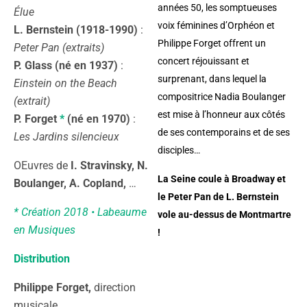
années 50, les somptueuses
Élue
voix féminines d’Orphéon et
L. Bernstein (1918-1990)
:
Philippe Forget offrent un
Peter Pan (extraits)
concert réjouissant et
P. Glass (né en 1937)
:
surprenant, dans lequel la
Einstein on the Beach
compositrice Nadia Boulanger
(extrait)
est mise à l’honneur aux côtés
P. Forget
*
(né en 1970)
:
de ses contemporains et de ses
Les Jardins silencieux
disciples…
OEuvres de
I. Stravinsky, N.
La Seine coule à Broadway et
Boulanger, A. Copland,
…
le Peter Pan de L. Bernstein
* Création 2018 • Labeaume
vole au-dessus de Montmartre
en Musiques
!
Distribution
Philippe Forget,
direction
musicale