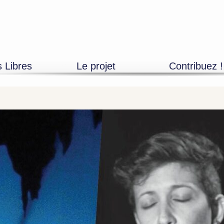
s Libres
Le projet
Contribuez !
Découvrir
Adhésions
L’équipe
Mécénat entrepr
Devenir bénévole
Mécénat particuli
Les partenaires
Artistes, propos