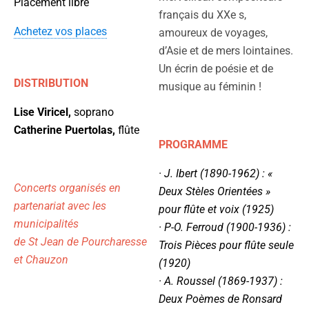
Placement libre
français du XXe s,
Achetez vos places
amoureux de voyages,
d’Asie et de mers lointaines.
Un écrin de poésie et de
DISTRIBUTION
musique au féminin !
Lise Viricel,
soprano
Catherine Puertolas,
flûte
PROGRAMME
· J. Ibert (1890-1962) : «
Concerts organisés en
Deux Stèles Orientées »
partenariat avec les
pour flûte et voix (1925)
municipalités
· P-O. Ferroud (1900-1936) :
de St Jean de Pourcharesse
Trois Pièces pour flûte seule
et Chauzon
(1920)
· A. Roussel (1869-1937) :
Deux Poèmes de Ronsard